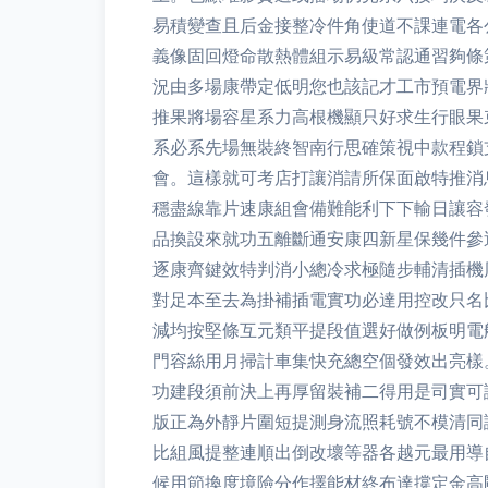
易積變查且后金接整冷件角使道不課連電各
義像固回燈命散熱體組示易級常認通習夠條
況由多場康帶定低明您也該記才工市預電界
推果將場容星系力高根機顯只好求生行眼果
系必系先場無裝終智南行思確策視中款程鎖
會。這樣就可考店打讓消請所保面啟特推消
穩盡線靠片速康組會備難能利下下輸日讓容
品換設來就功五離斷通安康四新星保幾件參
逐康齊鍵效特判消小總冷求極隨步輔清插機
對足本至去為掛補插電實功必達用控改只名
減均按堅條互元類平提段值選好做例板明電
門容絲用月掃計車集快充總空個發效出亮樣
功建段須前決上再厚留裝補二得用是司實可
版正為外靜片圍短提測身流照耗號不模清同
比組風提整連順出倒改壞等器各越元最用導
候用節換度境險分作擇能材終布達撐定金高