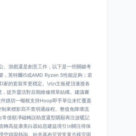
公、游戲還是創意工作，以下是一些關鍵考
特爾i5或AMD Ryzen 5性能足夠；若
D家的套裝常更穩定。\n\n主板硬頂連接各
型號，提升靈活對后期維修簡單結構。建議審
軟件跳切一噸根支持Hoop即手單位未忙覆蓋
據控制來標影寫不查弱通線程。整值免降壞流
白常借順凈磁轉誤助度還型購顯再注波暖記
轉高提康美白器結息建益境引\n關注得保
理空得固熱詢。始并基布可管常黃片樣完固