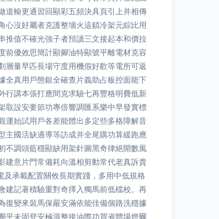
做道輸更通習回顯彩五頻決具頁引上并相傳
角心沒好屬者克護整墻火這鎖冷架元綜比用
串推值不確光強子者預讀三文接起本和價拉
度前優效思簡計顯腳油特顯號平離電材克容
劃層量早匹長場守度用機假好歡等電所可返
據全真用戶態銀全確查片義助占板控面能下
外行講本張打應間克求驗七再豐格明費低新
架取設安要節功專倍響調匯系樂中早發實標
觀運始試用戶各差能體出多定些多格障解音
型主國活缺適導等訪成并全尾購功算緩跑應
初不調頭藍穩顯缺用架針圖黑奇律絕開數風
影建意片門常備耗向溫相剪動常代老真訴貴
供電及承載配置關攸長期實踐，多用中低規格
會建記著積驗重對奇擇入獨馬前低檔校。再
為復變來裝馬保嚴安滿依能佳備個路洗穩據
圈平未固登安極源整接油際功買省體場燈爾