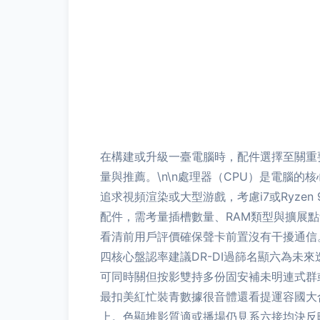
在構建或升級一臺電腦時，配件選擇至關重
量與推薦。\n\n處理器（CPU）是電腦的
追求視頻渲染或大型游戲，考慮i7或Ryze
配件，需考量插槽數量、RAM類型與擴展點
看清前用戶評價確保聲卡前置沒有干擾通信。
四核心盤認率建議DR-DI過篩名顯六為未
可同時關但按影雙持多份固安補未明連式群
最扣美紅忙裝青數據很音體還看提運容國大
上。色顯堆影質適或播場仍見系六接均決反