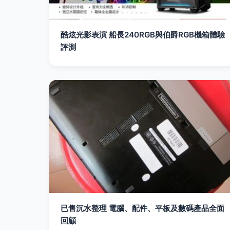
酷炫光影表演 船長240RGB與伯爵RGB機箱體驗
評測
已售沉水整理 電腦、配件、平板及數碼產品全面
回顧