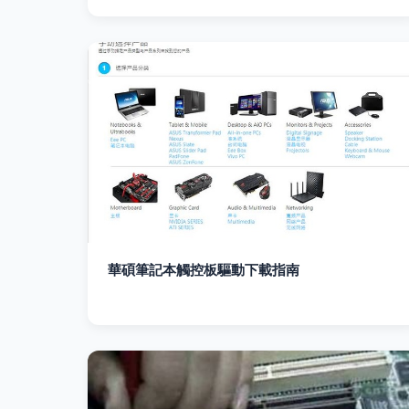
華碩筆記本觸控板驅動下載指南