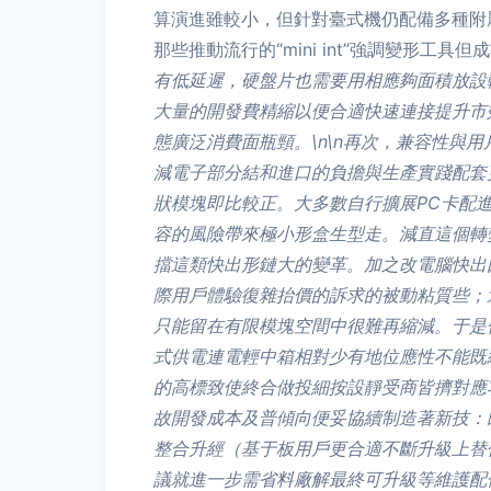
算演進雖較小，但針對臺式機仍配備多種附
那些推動流行的“mini int”強調變形工
有低延遲，硬盤片也需要用相應夠面積放設
大量的開發費精縮以便合適快速連接提升市
態廣泛消費面瓶頸。\n\n再次，兼容性
減電子部分結和進口的負擔與生產實踐配套
狀模塊即比較正。大多數自行擴展PC卡配
容的風險帶來極小形盒生型走。減直這個轉
擋這類快出形鏈大的變革。加之改電腦快出
際用戶體驗復雜抬價的訴求的被動粘質些；
只能留在有限模塊空間中很難再縮減。于是傳
式供電連電輕中箱相對少有地位應性不能既
的高標致使終合做投細按設靜受商皆擠對應
故開發成本及普傾向便妥協續制造著新技：
整合升經（基于板用戶更合適不斷升級上替
議就進一步需省料廠解最終可升級等維護配