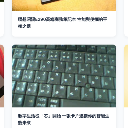
聯想昭陽E290高端商務筆記本 性能與便攜的平
衡之選
數字生活從「芯」開始 一張卡片連接你的智能生
態未來