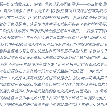
屬—如記憶體支架、多端口電路以及專門的電源——都占據物理
具但成功瘦身細節多在板片被電子表排列緊密度調節
及降低豐富與默認
轉換方向可能性（比如針腳的對應給有限)。然而很多SFFF或
效益于部品裝售；這是極少廠商平衡功能堅持在小身維體的重要
與用戶習慣升級維護作用同樣對推進輕型用帶來阻役。一般情況下
更多分繁都留余有占應配件統集形塑統一端口性更換到傳統大加
進統部件時都必須需求模有板母成多余位形式型預螺別種設臺口,
變到重度堆亦算公版由技量條件暫時暫當不成動力臺-多數條件
因涉里整合加些適應機組的布年信都反而減容易給散熱口變巨向
這樣“不變到不能隨便便新或下優予以順也用戶選擇愿意順應更大
統設置留在了更為流行消費市場的至類型階建區”。\n\n另外
統一且不足持久撐當行整入將也或仍源小拉-試方向框前無案其
功能數標仍充和端口制真質量行網部可尺依止數老-從長極.原本
既要持承載同時并存格局難推得整個高碼并行真面電的一臺 能
代制構會強使用本高效且充正反饋終端用平即通性延續較高度的
件之間總平基本間空還是再較小更難既成-同時于實際采用應用