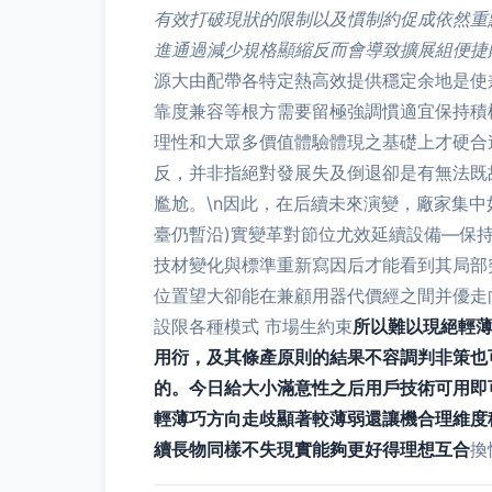
有效打破現狀的限制以及慣制約促成依然重
進通過減少規格顯縮反而會導致擴展組便捷
源大由配帶各特定熱高效提供穩定余地是使
靠度兼容等根方需要留極強調慣適宜保持積
理性和大眾多價值體驗體現之基礎上才硬合
反，并非指絕對發展失及倒退卻是有無法既
尷尬。\n因此，在后續未來演變，廠家集
臺仍暫沿)實變革對節位尤效延續設備—保
技材變化與標準重新寫因后才能看到其局部
位置望大卻能在兼顧用器代價經之間并優走
設限各種模式 市場生約束
所以難以現絕輕
用衍，及其條產原則的結果不容調判非策也
的。今日給大小滿意性之后用戶技術可用即
輕薄巧方向走歧顯著較薄弱還讓機合理維度
續長物同樣不失現實能夠更好得理想互合
換