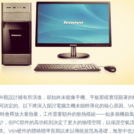
外觀設計雖有所演進，卻始終未能像手機、平板那樣實現顯著的
同決定的。以下將深入探討電腦主機未能輕薄化的核心原因。\n
運行時會釋放大量熱量，工作需要額外的散熱模組——如多個機箱
計，但PC部件的高功耗則決定了更大的物理空間，以保證空氣
失。\n\n硬件的體積標準長期以來以傳統規范為基礎，無形中